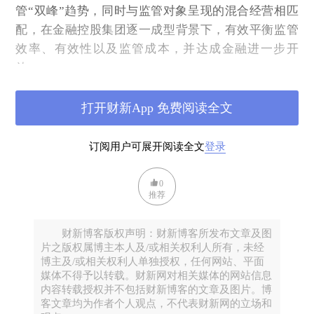
管“双峰”趋势，同时与监管对象呈现的混合经营相匹
配，在金融控股集团逐一成型背景下，有效平衡监管
效率、有效性以及监管成本，并达成金融进一步开
放。
需要注意，“金融监管结构格局对金融监管的成功和效
打开财新App 免费阅读全文
率具有重大意义，但本身并不能保证监管效率和有效
性，只是提供实现有效监管的环境。”——《金融监管
订阅用户可展开阅读全文
登录
的制度结构研究》（作者：郑振龙、张雯）
在认同这
一说法正确基础上，我们也可以认为有效监管的环境
0
会在一定程度上推进监管有效性以及效率，但具体实
推荐
施层面仍有众多因素需要相结合考虑。
财新博客版权声明：财新博客所发布文章及图
片之版权属博主本人及/或相关权利人所有，未经
博主及/或相关权利人单独授权，任何网站、平面
媒体不得予以转载。财新网对相关媒体的网站信息
内容转载授权并不包括财新博客的文章及图片。博
伦敦经济学院教授、著名金融经济学家、英格兰银行
客文章均为作者个人观点，不代表财新网的立场和
货币政策委员会成员Goodhart (1998) 曾提出监管格局